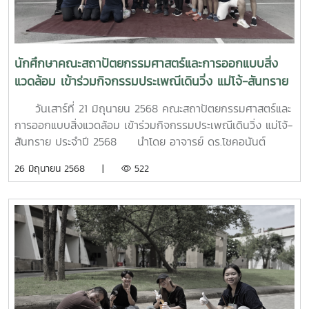
นักศึกษาคณะสถาปัตยกรรมศาสตร์และการออกแบบสิ่ง
แวดล้อม เข้าร่วมกิจกรรมประเพณีเดินวิ่ง แม่โจ้-สันทราย
ประจำปี 2568
วันเสาร์ที่ 21 มิถุนายน 2568 คณะสถาปัตยกรรมศาสตร์และ
การออกแบบสิ่งแวดล้อม เข้าร่วมกิจกรรมประเพณีเดินวิ่ง แม่โจ้-
สันทราย ประจำปี 2568 นำโดย อาจารย์ ดร.โชคอนันต์
วาณิชย์เลิศธนาสาร คณบดี พร้อมด้วย ผู้ช่วยศาสตราจารย์พันธ์
26 มิถุนายน 2568 |
522
ศักดิ์ ภักดี รองคณบดี คณาจารย์ในคณะ นักศึกษาปัจจุบัน และ
นักศึกษาใหม่ ทั้งนี้ คณะได้ส่งตัวแทนนักวิ่ง เข้าร่วมการ
แข่งขัน นำโดย ผู้ช่วยศาตราจารย์ดิศสกุล อึ้งตระกูล นำตัวแทน
นักศึกษาใหม่ จำนวน 13 คน วิ่งเข้าเส้นชัย ณ ที่ว่าการอำเภอ
สันทราย และผู้ช่วยศาสตราจารย์พันธ์ศักดิ์ ภักดี รองคณบดี ได้
นำนักศึกษาใหม่ส่วนที่เหลือ เข้าทำบุญถวายสังฆทาน ณ วัดศรี
ดอนชัยป่าตึงงาม (วัดแม่แก้ดน้อย) ในการนี้ ท่านพระครูวิศาล
จริยคุณ เจ้าอาวาสศรีดอนชัยป่าตึงงาม (วัดแม่แก้ดน้อย) ได้
กล่าวต้อนรับ และให้พรแก่นักศึกษาใหม่ เพื่อความเป็นสิริมงคล