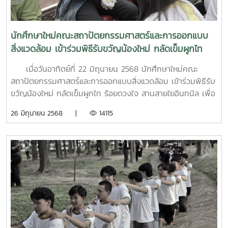
นักศึกษาใหม่คณะสถาปัตยกรรมศาสตร์และการออกแบบ
สิ่งแวดล้อม เข้าร่วมพิธีรับขวัญน้องใหม่ กลัดเข็มผูกไท
ร้อยดวงใจ สานสายใยอินทนิล
เมื่อวันอาทิตย์ที่ 22 มิถุนายน 2568 นักศึกษาใหม่คณะ
สถาปัตยกรรมศาสตร์และการออกแบบสิ่งแวดล้อม เข้าร่วมพิธีรับ
ขวัญน้องใหม่ กลัดเข็มผูกไท ร้อยดวงใจ สานสายใยอินทนิล เพื่อ
สร้างขวัญและกำลังใจแก่น้องใหม่ ลูกแม่โจ้ รุ่นที่ 90 ที่ผ่าน
26 มิถุนายน 2568 |
14115
กิจกรรมเสริมสร้างอัตลักษณ์ลูกแม่โจ้อย่างสมบูรณ์ และสร้าง
ความภาคภูมิใจในเครื่องแบบ เครื่องหมายสัญลักษณ์ของ
มหาวิทยาลัย โดยมี อาจารย์ ดร.โชคอนันต์ วาณิชย์เลิศธนา
สาร คณบดี พร้อมด้วย ผู้ช่วยศาสตราจารย์พันธ์ศักดิ์ ภักดี รอง
คณบดี เป็นตัวแทนผู้บริหารและคณาจารย์ของคณะ เจิมหน้าผาก
ให้แก่นักศึกษาใหม่ ณ สนามกีฬาอินทนิล มหาวิทยาลัยแม่โจ้
จังหวัดเชียงใหม่