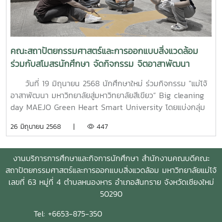
คณะสถาปัตยกรรมศาสตร์และการออกแบบสิ่งแวดล้อม
ร่วมกับสโมสรนักศึกษา จัดกิจกรรม จิตอาสาพัฒนา
มหาวิทยาลัย Big cleaning day MAEJO Green Heart
วันที่ 19 มิถุนายน 2568 นักศึกษาใหม่ ร่วมกิจกรรม "แม่โจ้
Smart University
อาสาพัฒนา มหาวิทยาลัยสู่มหาวิทยาลัยสีเขียว” Big cleaning
day MAEJO Green Heart Smart University โดยแบ่งกลุ่ม
นักศึกษาพัฒนาตามพื้นที่ในจุดต่าง ๆ ของคณะ เพื่อปลูกฝังให้
26 มิถุนายน 2568 |
447
นักศึกษามีจิตอาสา มีส่วนร่วมในการดูแล พัฒนามหาวิทยาลัย
สังคมและชุมชน และร่วมขับเคลื่อนมหาวิทยาลัยสู่การเป็น
มหาวิทยาลัยสีเขียว ทั้งนี้ ได้รับการสนับสนุน สีทาถนน จาก
งานบริการการศึกษาและกิจการนักศึกษา สำนักงานคณบดีคณะ
บริษัท ทีโอเอ เพ้นท์ (ประเทศไทย) จำกัด (มหาชน) ส่งมอบโดย
สถาปัตยกรรมศาสตร์และการออกแบบสิ่งแวดล้อม มหาวิทยาลัยแม่โจ้
คุณรัชพล ชวนทิวรรธ์น (ผู้จัดการขาย เขตเหนือ1), คุณประสิทธิ
เลขที่ 63 หมู่ที่ 4 ตำบลหนองหาร อำเภอสันทราย จังหวัดเชียงใหม่
พงษ์ ขวัญทอง (ผู้แทนขาย เขตเหนือ1), คุณโสรัฐ ภูเนาว์นิล
50290
(วิศวกรขาย เขตเหนือ1),คุณพันธมิตร จรัสกฤติกร (วิศวกรขาย
Tel: +6653-875-350
เขตเหนือ1) และคุณธีราภรณ์ จรดล (ประสานงานโครงการภาค