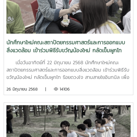
นักศึกษาใหม่คณะสถาปัตยกรรมศาสตร์และการออกแบบ
สิ่งแวดล้อม เข้าร่วมพิธีรับขวัญน้องใหม่ กลัดเข็มผูกไท
ร้อยดวงใจ สานสายใยอินทนิล
เมื่อวันอาทิตย์ที่ 22 มิถุนายน 2568 นักศึกษาใหม่คณะ
สถาปัตยกรรมศาสตร์และการออกแบบสิ่งแวดล้อม เข้าร่วมพิธีรับ
ขวัญน้องใหม่ กลัดเข็มผูกไท ร้อยดวงใจ สานสายใยอินทนิล เพื่อ
สร้างขวัญและกำลังใจแก่น้องใหม่ ลูกแม่โจ้ รุ่นที่ 90 ที่ผ่าน
26 มิถุนายน 2568 |
14106
กิจกรรมเสริมสร้างอัตลักษณ์ลูกแม่โจ้อย่างสมบูรณ์ และสร้าง
ความภาคภูมิใจในเครื่องแบบ เครื่องหมายสัญลักษณ์ของ
มหาวิทยาลัย โดยมี อาจารย์ ดร.โชคอนันต์ วาณิชย์เลิศธนา
สาร คณบดี พร้อมด้วย ผู้ช่วยศาสตราจารย์พันธ์ศักดิ์ ภักดี รอง
คณบดี เป็นตัวแทนผู้บริหารและคณาจารย์ของคณะ เจิมหน้าผาก
ให้แก่นักศึกษาใหม่ ณ สนามกีฬาอินทนิล มหาวิทยาลัยแม่โจ้
จังหวัดเชียงใหม่