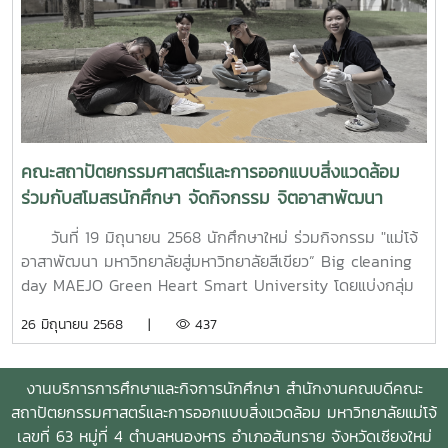
ดอนชัยป่าตึงงาม (วัดแม่แก้ดน้อย) ในการนี้ ท่านพระครูวิศาล
จริยคุณ เจ้าอาวาสศรีดอนชัยป่าตึงงาม (วัดแม่แก้ดน้อย) ได้
กล่าวต้อนรับ และให้พรแก่นักศึกษาใหม่ เพื่อความเป็นสิริมงคล
คณะสถาปัตยกรรมศาสตร์และการออกแบบสิ่งแวดล้อม
ร่วมกับสโมสรนักศึกษา จัดกิจกรรม จิตอาสาพัฒนา
มหาวิทยาลัย Big cleaning day MAEJO Green Heart
วันที่ 19 มิถุนายน 2568 นักศึกษาใหม่ ร่วมกิจกรรม "แม่โจ้
Smart University
อาสาพัฒนา มหาวิทยาลัยสู่มหาวิทยาลัยสีเขียว” Big cleaning
day MAEJO Green Heart Smart University โดยแบ่งกลุ่ม
นักศึกษาพัฒนาตามพื้นที่ในจุดต่าง ๆ ของคณะ เพื่อปลูกฝังให้
26 มิถุนายน 2568 |
437
นักศึกษามีจิตอาสา มีส่วนร่วมในการดูแล พัฒนามหาวิทยาลัย
สังคมและชุมชน และร่วมขับเคลื่อนมหาวิทยาลัยสู่การเป็น
มหาวิทยาลัยสีเขียว ทั้งนี้ ได้รับการสนับสนุน สีทาถนน จาก
งานบริการการศึกษาและกิจการนักศึกษา สำนักงานคณบดีคณะ
บริษัท ทีโอเอ เพ้นท์ (ประเทศไทย) จำกัด (มหาชน) ส่งมอบโดย
สถาปัตยกรรมศาสตร์และการออกแบบสิ่งแวดล้อม มหาวิทยาลัยแม่โจ้
คุณรัชพล ชวนทิวรรธ์น (ผู้จัดการขาย เขตเหนือ1), คุณประสิทธิ
เลขที่ 63 หมู่ที่ 4 ตำบลหนองหาร อำเภอสันทราย จังหวัดเชียงใหม่