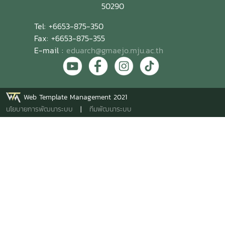
พงษ์ ขวัญทอง (ผู้แทนขาย เขตเหนือ1), คุณโสรัฐ ภูเนาว์นิล
50290
(วิศวกรขาย เขตเหนือ1),คุณพันธมิตร จรัสกฤติกร (วิศวกรขาย
Tel: +6653-875-350
เขตเหนือ1) และคุณธีราภรณ์ จรดล (ประสานงานโครงการภาค
Fax: +6653-875-355
เหนือ) จาก บริษัท ทีโอเอ เพ้นท์ (ประเทศไทย) จำกัด (มหาชน)
E-mail :
eduarch@gmaejo.mju.ac.th
ตัวแทนรับมอบ โดย อาจารย์ ดร.ทำเนียบ อุฬารกุล, ผู้ช่วย
ศาสตราจารย์พันธ์ศักดิ์ ภักดี รองคณบดี และนางสาวณัฎฐธิดา
สุขมะโน นายกสโมสรนักศึกษาฯ ประจำปี 2568 เป็นตัวแทนรับ
มอบ ณ คณะสถาปัตยกรรมศาสตร์และการออกแบบสิ่งแวดล้อม
Web Template Management 2021
มหาวิทยาลัยแม่โจ้ ภายใต้โครงการพัฒนาศักยภาพนักศึกษาใหม่
นโยบายการพัฒนาระบบ
|
ทีมพัฒนาระบบ
ประจำปี 2568