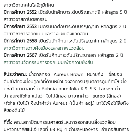
สาขาวิชาเทคโนโลยีภูมิทัศน์
ปีการศึกษา 2552
เปิดรับนักศึกษาระดับปริญญาตรี หลักสูตร 5 ปี
สาขาวิชาสถาปัตยกรรม
ปีการศึกษา 2553
เปิดรับนักศึกษาระดับปริญญาโท หลักสูตร 2 ปี
สาขาวิชาการออกแบบและวางแผนสิ่งแวดล้อม
ปีการศึกษา 2558
เปิดรับนักศึกษาระดับปริญญาโท หลักสูตร 2 ปี
สาขาวิชาการวางผังเมืองและสภาพแวดล้อม
ปีการศึกษา 2567
เปิดรับศึกษาระดับปริญญาเอก หลักสูตร 2 ปี
สาขาวิชานวัตกรรมการออกแบบเพื่อความยั่งยืน
สีประจำคณะ
น้ำตาลทอง Aureus Brown
หมายถึง ชื่อของ
ต้นไม้สีทองซึ่งปลูกไว้ที่ด้านหน้าของอาคารปฏิบัติการภูมิทัศน์ฯ ซึ่ง
มีชื่อวิทยาศาสตร์ว่า
Buhnia aureifolia K.& S.S. Larsen
คำ
ว่า
aureifolia
แปลว่า ใบไม้สีทอง มาจากคำว่า
aureo (
สีทอง)
+
folia (
ใบไม้) จึงนำคำว่า
Aureus (
เป็นคำ
adj.)
มาใช้เพื่อให้สื่อถึง
สีของต้นไม้
ที่ตั้ง
คณะสถาปัตยกรรมศาสตร์และการออกแบบสิ่งแวดล้อม
มหาวิทยาลัยแม่โจ้ เลขที่ 63
หมู่
4
ตำบลหนองหาร อำเภอสันทราย