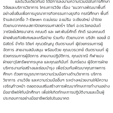
และในวันเดียวกันนี้ ได้มีการลงนามความร่วมมือในการศึกษา
วิจัยและบริการวิชาการ โครงการวิจัย เรื่อง "แนวทางพัฒนาพื้นที่
อย่างยั่งยืนเพื่อการบูรณาการกิจกรรมทางธุรกิจ กรณีศึกษา พื้นที่
ร้านสะดวกซื้อ 7-Eleven ต.แม่แรม อ.แม่ริม จ.เชียงใหม่ นำโดย
ตัวแทนจากคณะสถาปัตยกรรมศาสตร์ฯ ได้แก่ อ.ดร.โชคอนันต์
วาณิชย์เลิศธนาสาร คณบดี และ ผศ.พันธ์ศักดิ์ ภักดี รองคณบดี
ฝ่ายพันธกิจพิเศษและเครือข่าย ร่วมกับ ตัวแทนจาก บริษัท ชอยส์ มิ
นิสโตร์ จำกัด ได้แก่ คุณวธัญญู ตันตรานนท์ ผู้ช่วยกรรมการผู้
จัดการ สายงานสนับสนุน พร้อมด้วย คุณบวรเวทย์ ตันตรานนท์ ผู้
ช่วยกรรมการผู้จัดการ สายงานปฏิบัติการ, คุณปราณี กีฬาแปง
ฝ่ายอาวุโสทรัพยากรบุุคล และคุณอภินันท์ จันทร์แดง ผู้จัดการฝ่าย
บริหารงานก่อสร้างและซ่อมบำรุง เพื่อร่วมกันพัฒนาคุณภาพการ
ศึกษา ด้วยการบูรณาการความร่วมมือทางด้านวิชาการ บริการ
วิชาการ งานวิจัย และความร่วมมืออื่นๆ ระหว่างหน่วยงานให้มีความ
เจริญก้าวหน้า ตลอดจนเสริมสร้างการพัฒนาทักษะการทำงานอย่าง
มืออาชีพให้กับนักศึกษา เพื่อให้เกิดทักษะการปฏิบัติงานและเป็นผู้
ประกอบการอย่างมืออาชีพต่อไปในอนาคต