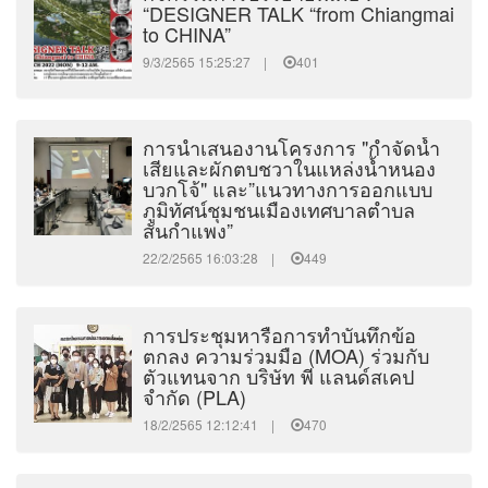
“DESIGNER TALK “from Chiangmai
to CHINA”
9/3/2565 15:25:27 |
401
การนำเสนองานโครงการ "กำจัดน้ำ
เสียและผักตบชวาในแหล่งน้ำหนอง
บวกโจ้" และ”แนวทางการออกแบบ
ภูมิทัศน์ชุมชนเมืองเทศบาลตำบล
สันกำแพง”
22/2/2565 16:03:28 |
449
การประชุมหารือการทำบันทึกข้อ
ตกลง ความร่วมมือ (MOA) ร่วมกับ
ตัวแทนจาก บริษัท พี แลนด์สเคป
จำกัด (PLA)
18/2/2565 12:12:41 |
470