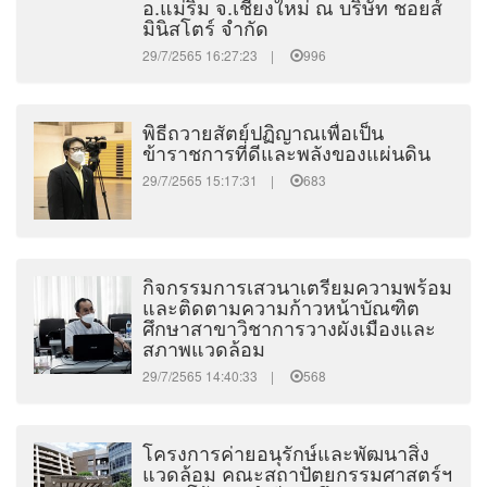
อ.แม่ริม จ.เชียงใหม่ ณ บริษัท ชอยส์
มินิสโตร์ จำกัด
29/7/2565 16:27:23 |
996
พิธีถวายสัตย์ปฏิญาณเพื่อเป็น
ข้าราชการที่ดีและพลังของแผ่นดิน
29/7/2565 15:17:31 |
683
กิจกรรมการเสวนาเตรียมความพร้อม
และติดตามความก้าวหน้าบัณฑิต
ศึกษาสาขาวิชาการวางผังเมืองและ
สภาพแวดล้อม
29/7/2565 14:40:33 |
568
โครงการค่ายอนุรักษ์และพัฒนาสิ่ง
แวดล้อม คณะสถาปัตยกรรมศาสตร์ฯ