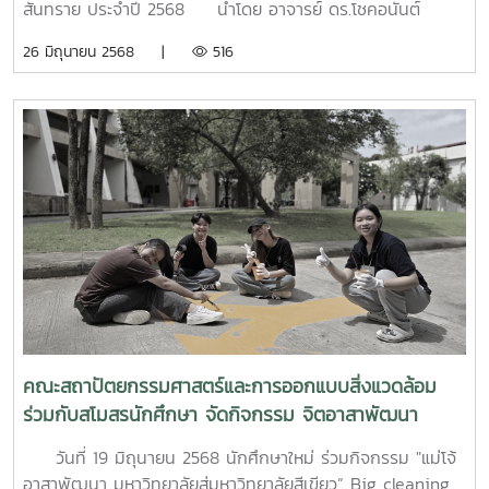
สันทราย ประจำปี 2568 นำโดย อาจารย์ ดร.โชคอนันต์
วาณิชย์เลิศธนาสาร คณบดี พร้อมด้วย ผู้ช่วยศาสตราจารย์พันธ์
26 มิถุนายน 2568 |
516
ศักดิ์ ภักดี รองคณบดี คณาจารย์ในคณะ นักศึกษาปัจจุบัน และ
นักศึกษาใหม่ ทั้งนี้ คณะได้ส่งตัวแทนนักวิ่ง เข้าร่วมการ
แข่งขัน นำโดย ผู้ช่วยศาตราจารย์ดิศสกุล อึ้งตระกูล นำตัวแทน
นักศึกษาใหม่ จำนวน 13 คน วิ่งเข้าเส้นชัย ณ ที่ว่าการอำเภอ
สันทราย และผู้ช่วยศาสตราจารย์พันธ์ศักดิ์ ภักดี รองคณบดี ได้
นำนักศึกษาใหม่ส่วนที่เหลือ เข้าทำบุญถวายสังฆทาน ณ วัดศรี
ดอนชัยป่าตึงงาม (วัดแม่แก้ดน้อย) ในการนี้ ท่านพระครูวิศาล
จริยคุณ เจ้าอาวาสศรีดอนชัยป่าตึงงาม (วัดแม่แก้ดน้อย) ได้
กล่าวต้อนรับ และให้พรแก่นักศึกษาใหม่ เพื่อความเป็นสิริมงคล
คณะสถาปัตยกรรมศาสตร์และการออกแบบสิ่งแวดล้อม
ร่วมกับสโมสรนักศึกษา จัดกิจกรรม จิตอาสาพัฒนา
มหาวิทยาลัย Big cleaning day MAEJO Green Heart
วันที่ 19 มิถุนายน 2568 นักศึกษาใหม่ ร่วมกิจกรรม "แม่โจ้
Smart University
อาสาพัฒนา มหาวิทยาลัยสู่มหาวิทยาลัยสีเขียว” Big cleaning