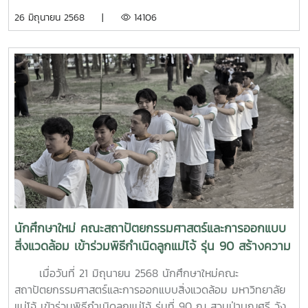
สร้างขวัญและกำลังใจแก่น้องใหม่ ลูกแม่โจ้ รุ่นที่ 90 ที่ผ่าน
26 มิถุนายน 2568 |
14106
กิจกรรมเสริมสร้างอัตลักษณ์ลูกแม่โจ้อย่างสมบูรณ์ และสร้าง
ความภาคภูมิใจในเครื่องแบบ เครื่องหมายสัญลักษณ์ของ
มหาวิทยาลัย โดยมี อาจารย์ ดร.โชคอนันต์ วาณิชย์เลิศธนา
สาร คณบดี พร้อมด้วย ผู้ช่วยศาสตราจารย์พันธ์ศักดิ์ ภักดี รอง
คณบดี เป็นตัวแทนผู้บริหารและคณาจารย์ของคณะ เจิมหน้าผาก
ให้แก่นักศึกษาใหม่ ณ สนามกีฬาอินทนิล มหาวิทยาลัยแม่โจ้
จังหวัดเชียงใหม่
นักศึกษาใหม่ คณะสถาปัตยกรรมศาสตร์และการออกแบบ
สิ่งแวดล้อม เข้าร่วมพิธีกำเนิดลูกแม่โจ้ รุ่น 90 สร้างความ
ภาคภูมิใจให้นักศึกษาใหม่สู่การเป็นลูกแม่โจ้โดยสมบูรณ์
เมื่อวันที่ 21 มิถุนายน 2568 นักศึกษาใหม่คณะ
สถาปัตยกรรมศาสตร์และการออกแบบสิ่งแวดล้อม มหาวิทยาลัย
แม่โจ้ เข้าร่วมพิธีกำเนิดลูกแม่โจ้ รุ่นที่ 90 ณ สวนป่าบุญศรี วัง