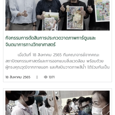
จารย์ณัฐพล เรืองวิทยานุสรณ์ ได้รับรางวัลบทความวิจัย ระดับดี
เรียนรู้และทัศนคติด้านวิชาชีพของนักผังเมืองให้กับนักศึกษา
เด่น ในการประชุมวิชาการด้านมนุษยศาสตร์และสังคมศาสตร์
ระดับบัณฑิตศึกษา ซึ่งกิจกรรมจัดในรูปแบบการเสวนาแลก
ระดับชาติ ครั้งที่ 4
เปลี่ยนเรียนรู้ระหว่างนักศึกษา คณาจารย์ และวิทยากรผู้ทรง
คุณวุฒิทางด้านวิชาชีพผังเมือง โดยมี ผู้ช่วยศาสตราจารย์
ดร.วิทยา ดวงธิมา เป็นผู้รับผิดชอบโครงการ ในการนี้ได้
รับเกียรติจาก คุณจันทิรา เกื้อด้วง นักผังเมืองชำนาญการพิเศษ
กิจกรรมการตัดสินการประกวดวาดภาพการ์ตูนและ
จากสำนักงานโยธาธิการและผังเมืองจังหวัดเชียงใหม่, คุณปิย
จินตนาการทางวิทยาศาสตร์
วรรณ ชูนวล นักผังเมืองชำนาญการพิเศษ หัวหน้ากลุ่มงาน
วิชาการผังเมือง จากสำนักงานโยธาธิการและผังเมืองจังหวัด
เมื่อวันที่ 18 สิงหาคม 2565 ทีมคณาจารย์จากคณะ
สงขลา และคุณเสกสรร วรรณแก้ว นักผังเมืองปฏิบัติการ จาก
สถาปัตยกรรมศาสตร์และการออกแบบสิ่งแวดล้อม พร้อมด้วย
สำนักงานโยธาธิการและผังเมืองจังหวัดพิจิตร ร่วมเป็นวิทยากร
ผู้ทรงคุณวุฒิจากภายนอก และศิลปินวาดภาพสีน้ำ ได้ร่วมกันเป็น
เสวนาในหัวข้อ “การเสริมสร้างศักยภาพการเรียนรู้และทัศนคติ
เกียรติในการตัดสินการประกวดวาดภาพการ์ตูนและจินตนาการ
18 สิงหาคม 2565 |
1371
ด้านวิชาชีพของนักผังเมือง” ทั้งนี้ ได้รับเกียรติจาก อาจารย์
ทางวิทยาศาสตร์ ณ คณะสถาปัตยกรรมศาสตร์และการออกแบบ
ดร.โชคอนันต์ วาณิชย์เลิศธนาสาร คณบดีคณะสถาปัตยกรรม
สิ่งแวดล้อม มหาวิทยาลัยแม่โจ้ เนื่องในงานสัปดาห์วิทยาศาสตร์
ศาสตร์ฯ เป็นประธานในพิธีเปิดกิจกรรมดังกล่าว
แห่งชาติ ส่วนภูมิภาค ประจำปี พ.ศ.2565 ในรอบตัดสิน โดยมี
คณะนักเรียน ในระดับประถมศึกษาและชั้นมัธยมศึกษา รวมถึงครู
อาจารย์จากโรงเรียนและสถาบันการศึกษาต่างๆ ทั่วภาคเหนือ เข้า
ร่วมการประกวดเป็นจำนนวนมาก