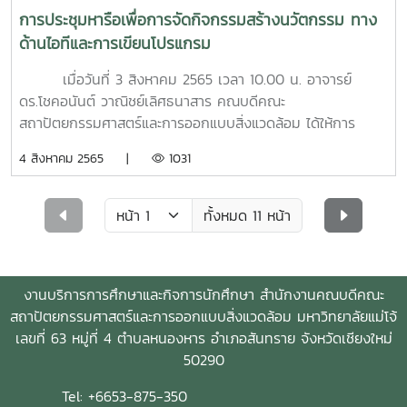
SCG คณาจารย์ บุคลากร และนักศึกษาจากคณะ
และการพัฒนาโครงการอสังหาริมทรัพย์อย่างยั่งยืน ระหว่างภาค
การประชุมหารือเพื่อการจัดกิจกรรมสร้างนวัตกรรม ทาง
สถาปัตยกรรมศาสตร์และการออกแบบสิ่งแวดล้อม มหาวิทยาลัย
อุตสาหกรรม ผู้ประกอบการภายนอกกับ คณาจารย์ บุคลากร
ด้านไอทีและการเขียนโปรแกรม
แม่โจ้
และนักศึกษา โดยเปิดโอกาสให้นักศึกษาได้เรียนรู้โดยการปฏิบัติ
งานจริงร่วมกับผู้ประกอบการ ผ่านกิจกรรมค่ายวิชาการ
เมื่อวันที่ 3 สิงหาคม 2565 เวลา 10.00 น. อาจารย์
เมื่อวันที่ 3 สิงหาคม 2565 เวลา 13.30 น. จึงได้มีการตัดสินคัด
ดร.โชคอนันต์ วาณิชย์เลิศธนาสาร คณบดีคณะ
เลือกทีมนักศึกษาที่จะเข้ารอบการเก็บตัวเข้าค่ายวิชาการดังกล่าว
สถาปัตยกรรมศาสตร์และการออกแบบสิ่งแวดล้อม ได้ให้การ
เพื่อพัฒนาศักยภาพในงานออกแบบโครงการและยกระดับการ
ต้อนรับ คุณฉัตรเฉลิม โขสูงเนิน จาก สำนักดีพร้อม โซลูชั่น
4 สิงหาคม 2565 |
1031
เรียนรู้เชิงรุกทางสถาปัตยกรรม ภูมิสถาปัตยกรรม และภูมิทัศน์
จำกัด หรือ "พี่โหน่ง WiNS X" ที่ได้เดินทางมาร่วมหารือและ
โดยในรอบคัดเลือกผลงานนี้ ได้รับเกรียติจากกรรมการผู้ทรง
ให้การสนับสนุนการจัดกิจกรรมสร้างนวัตกรรมทางด้านไอทีและ
คุณวุฒิภายนอก และผู้ประกอบการจริงในมิติของนักลงทุน จาก
การเขียนโปรแกรมที่ตอบโจทย์การพัฒนาเทคโนโลยีสมองกลใน
ทั้งหมด 11 หน้า
ทีมผู้บริหารตลาดแม่โจ้สามัคคี รวมถึงสถาปนิกอาชีพ ในการคัด
ด้านการพัฒนาเมือง ด้านการเกษตรอัจฉริยะ และงานสื่อสารเชิง
ประเมินผลงานนักศึกษาที่เข้าร่วมกิจกรรมในครั้งนี้
อัตลักษณ์องค์กร รวมไปถึงการขับเคลื่อนอุทยานนวัตกรรมและ
งานสร้างสรรค์เพื่อตอบโจทย์กำลังคนของอนาคต ร่วมกับ ผู้ช่วย
งานบริการการศึกษาและกิจการนักศึกษา สำนักงานคณบดีคณะ
ศาสตราจารย์ ดร.สนิท สิทธิ ผู้อำนวยการสำนักบริหารและพัฒนา
สถาปัตยกรรมศาสตร์และการออกแบบสิ่งแวดล้อม มหาวิทยาลัยแม่โจ้
วิชาการ, รองศาสตราจารย์ ดร.อภินันท์ สุวรรณรักษ์ ผู้อำนวย
เลขที่ 63 หมู่ที่ 4 ตำบลหนองหาร อำเภอสันทราย จังหวัดเชียงใหม่
การสำนักวิจัยและส่งเสริมวิชาการการเกษตร และ ผู้ช่วย
50290
ศาสตราจารย์พิริยะ กาญจนคงคา ประธานหลักสูตรศิลปศาสตร
บัณฑิต จากคณะสารสนเทศและการสื่อสาร ที่ได้มาร่วมกันระดม
Tel: +6653-875-350
ความคิดเห็น และหาแนวทางในการพัฒนากิจกรรมสร้างสรรค์