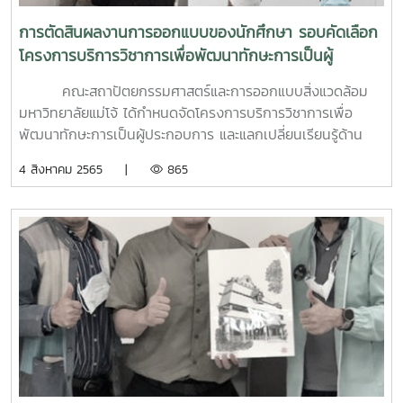
“ปัจจัยความสำเร็จในการออกแบบศูนย์การค้า : จากยุค New
นวัตกรรมดีเด่น" ประจำปี 2564
Normal สู่ Metaverse” โดย ดร.จักรกฤษณ์ เหลืองเจริญรัตน์
การตัดสินผลงานการออกแบบของนักศึกษา รอบคัดเลือก
Studio Director, บริษัท เก็นสเล่อร์ (ประเทศไทย) จำกัด
โครงการบริการวิชาการเพื่อพัฒนาทักษะการเป็นผู้
3) หัวข้อ “บทบาทของงานภูมิสถาปัตยกรรมในศูนย์การค้ายุคใหม่
ประกอบการ และแลกเปลี่ยนเรียนรู้ด้านอสังหาริมทรัพย์ใน
: ประสบการณ์จากไทยและจีน คุณ ธัชพล สุนทราจารย์
คณะสถาปัตยกรรมศาสตร์และการออกแบบสิ่งแวดล้อม
รูปแบบค่ายวิชาการ “Architron”
กรรมการผู้จัดการ, บริษัท แลนด์สเคปคอลลาบอเรชัน จำกัด
มหาวิทยาลัยแม่โจ้ ได้กำหนดจัดโครงการบริการวิชาการเพื่อ
กลุ่มที่ 2 ด้านการบริหารโครงการและการก่อสร้าง ประกอบด้วย
พัฒนาทักษะการเป็นผู้ประกอบการ และแลกเปลี่ยนเรียนรู้ด้าน
1) หัวข้อ “วิสัยทัศน์ใหม่ในการพัฒนาโครงการคอมมูนิตี้
อสังหาริมทรัพย์ในรูปแบบค่ายวิชาการ “Architron” ในระหว่างวัน
4 สิงหาคม 2565 |
865
มอลล์” โดย ผู้แทนจาก บริษัท โจนส์ แลง ลาซาลล์ (ประเทศไทย)
ที่ 5 – 8 สิงหาคม 2565 ณ คณะสถาปัตยกรรมศาสตร์และการ
จำกัด 2) หัวข้อ “เทคโนโลยีการก่อสร้างที่เหมาะสมกับ
ออกแบบสิ่งแวดล้อม มหาวิทยาลัยแม่โจ้ จังหวัดเชียงใหม่ โดยมี
อาคารคอมมูนิตี้มอลล์” โดย คุณสุเมธ อัสววิมล General
วัตถุประสงค์เพื่อพัฒนาและสร้างโอกาสในการเป็นผู้ประกอบการ
Manager Civil/Structural Engineer Division, บริษัท ว.และ
ให้แก่นักศึกษา ตลอดจนนำการบริการวิชาการมาบูรณาการกับ
สหาย ดีซายน์ จำกัด 3) หัวข้อ “การออกแบบระบบ
การจัดการเรียนการสอนในหลักสูตรของคณะฯ โดยเปิดโอกาสให้
ประกอบอาคารสำหรับอาคารคอมมูนิตี้มอลล์” โดย คุณ อรรณพ
นักศึกษาได้เรียนรู้ผ่านประสบการณ์การทำโครงการจริง และได้
กิ่งขจี รองกรรมการผู้จัดการ, บริษัท อีอีซี เอ็นจิเนียริ่ง เน็ทเวิร์ค
แลกเปลี่ยนเรียนรู้กับภาคอุตสาหกรรม ซึ่งประกอบด้วย กลุ่ม
จำกัด และมีผู้เข้าร่วมกิจกรรมรวมถึงผู้ที่ให้การสนับสนุน
บริษัทที่ปรึกษาด้านการออกแบบ และกลุ่มบริษัทที่ปรึกษาด้าน
การจัดโครงการในด้านต่างๆ ประกอบไปด้วย ผู้ทรงคุณวุฒิจาก
อสังหาริมทรัพย์และการก่อสร้าง ที่เป็นบริษัทชั้นนำของโลก และ/
องค์กรชั้นนำภายนอก ผู้แทนจากหอการค้าจังหวัดเชียงใหม่ ผู้
หรือมีผลงานในระดับนานาชาติ ตลอดจนสมาชิกหอการค้าจังหวัด
แทนจากบริษัท ตลาดแม่โจ้สามัคคี จำกัด และ ผู้แทนจากบริษัท
เชียงใหม่ซึ่งเป็นการแลกเปลี่ยนเรียนรู้ด้านนวัตกรรมการก่อสร้าง