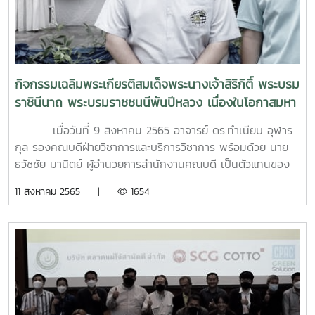
ขวัญ ครอบครูศิลปะแบบล้านนา หรือที่เรียกว่า "พิธีครอบครูช่าง"
ซึ่งได้รับความอนุเคราะห์จาก อาจารย์ ดร.พรศิลป์ รัตนชูเดช
อาจารย์จากมหาจุฬาลงกรณ์ราชวิทยาลัย วิทยาเขตวัดสวนดอก
เชียงใหม่ ซึ่งเป็นผู้เชี่ยวชาญและริเริ่มกิจกรรมอันดีงามนี้ ให้กับ
คณะเป็นประจำทุกปี การจัดงานในครั้งนี้ เน้นรูปแบบการ
กิจกรรมเฉลิมพระเกียรติสมเด็จพระนางเจ้าสิริกิติ์ พระบรม
จัดเวทีแบบศิลปะล้านนาสไตล์ "น้อยแต่มาก" โดยใช้ฉากหลังของ
ราชินีนาถ พระบรมราชชนนีพันปีหลวง เนื่องในโอกาสมหา
พิธีเป็นรูปแบบไฟล์ดิจิทัล ซึ่งมีการบูรณาการเข้ากับการเรียนการ
มงคลเฉลิมพระชนมพรรษา 90 พรรษา 12 สิงหาคม 2565
สอน โดยจัดการประกวดออกแบบเพื่อให้นักศึกษาในรายวิชาที่
เมื่อวันที่ 9 สิงหาคม 2565 อาจารย์ ดร.ทำเนียบ อุฬาร
เกี่ยวข้อง ร่วมกันสร้างสรรค์ผลงาน และคัดเลือกผลงานที่ดีที่สุด
กุล รองคณบดีฝ่ายวิชาการและบริการวิชาการ พร้อมด้วย นาย
โดยคณาจารย์ของคณะ เพื่อเป็นการประหยัดทรัพยากรและเวลา
ธวัชชัย มานิตย์ ผู้อำนวยการสำนักงานคณบดี เป็นตัวแทนของ
ในการสร้างฉากหลังพิธี โดยปรับเปลี่ยนจากการสร้างฉากจำลอง
บุคลากรคณะสถาปัตยกรรมศาสตร์และการออกแบบสิ่งแวดล้อม
11 สิงหาคม 2565 |
1654
ของจริง มาเป็นในรูปแบบดิจิทัลไฟล์
เข้าร่วมกิจกรรมเฉลิมพระเกียรติสมเด็จพระนางเจ้าสิริกิติ์
พระบรมราชินีนาถ พระบรมราชชนนีพันปีหลวง เนื่องในโอกาส
มหามงคลเฉลิมพระชนมพรรษา 90 พรรษา 12 สิงหาคม 2565
โดยได้ร่วมกิจกรรมปลูกป่าจิตอาสา เวลา 08.30 น. ณ โครงการ
พัฒนาบ้านโปงอันเนื่องมาจากพระราชดำริ (ค่ายแทนคุณ) ซึ่งจัด
ขึ้นโดย กองส่งเสริมศิลปวัฒนธรรม มหาวิทยาลัยแม่โจ้
กิจกรรมนี้เป็นส่วนหนึ่งของโครงการอบรม โครงการสานต่องาน