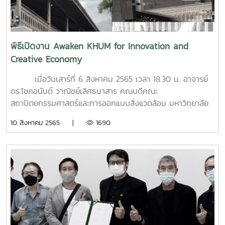
ขึ้นเป็นปีแรก ระหว่างวันที่ 5 - 8 สิงหาคม 2565 ณ คณะ
สถาปัตยกรรมศาสตร์และการออกแบบสิ่งแวดล้อม มหาวิทยาลัย
แม่โจ้ ทั้งนี้ ได้รับการสนับสนุนจาก ผู้บริหาร คณาจารย์
บุคลากรของคณะ, คณะผู้บริหารของบริษัท ตลาดแม่โจ้สามัคคี
พิธีเปิดงาน Awaken KHUM for Innovation and
จำกัด, กลุ่มบริษัทที่ปรึกษาด้านการออกแบบ, กลุ่มบริษัทที่ปรึกษา
Creative Economy
ด้านอสังหาริมทรัพย์และการก่อสร้าง ที่ให้การสนับสนุนและเสีย
สละเวลามาร่วมถ่ายทอดแลกเปลี่ยนประสบการณ์การทำงานแก่
เมื่อวันเสาร์ที่ 6 สิงหาคม 2565 เวลา 18.30 น. อาจารย์
นักศึกษา รวมไปถึง บริษัท เอส ซี จี, ผลิตภัณฑ์คอตโต้ และ
ดร.โชคอนันต์ วาณิชย์เลิศธนาสาร คณบดีคณะ
CPAC Green Solution ที่ร่วมสนับสนุนการจัดโครงการในครั้งนี้
สถาปัตยกรรมศาสตร์และการออกแบบสิ่งแวดล้อม มหาวิทยาลัย
และได้ทีมนักศึกษาที่ชนะการประกวดออกแบบพื้นที่ตลาดแม่โจ้
แม่โจ้ ได้เดินทางไปร่วมในพิธีเปิดงาน "Awaken KHUM for
10 สิงหาคม 2565 |
1690
สามัคคี ซึ่งทางคณะกรรมการได้ร่วมกันตัดสินและคัดเลือกผล
Innovation and Creative Economy" ณ ศูนย์สถาปัตยกรรม
งานการออกแบบของนักศึกษา เพื่อที่จะนำไปพัฒนาในพื้นที่จริง
ล้านนา คุ้มเจ้าบุรีรัตน์ (มหาอินทร์) และวัดเจดีย์หลวงวรวิหาร
ต่อไปในอนาคต จากทีมที่เข้ารอบทั้งหมด 5 ทีม ดังต่อไป
อำเภอเมือง จังหวัดเชียงใหม่ ที่จัดขึ้นโดย ศูนย์สถาปัตยกรรม
นี้"รางวัล ชนะเลิศ" ได้แก่ ทีม "Secret 001" 1. นาย
ล้านนา คุ้มเจ้าบุรีรัตน์ (มหาอินทร์) คณะสถาปัตยกรรมศาสตร์
นครินทร์ อ่อนตา สาขาวิชาสถาปัตยกรรม 2. นางสาวปุ
มหาวิทยาลัยเชียงใหม่ ร่วมกับ สำนักงานนวัตกรรมแห่งชาติ
ญญิศา กาญจนาภา สาขาวิชาสถาปัตยกรรม 3. นางสาว
(องค์การมหาชน) เพื่อเป็นการขับเคลื่อนโครงการส่งเสริมและ
พรญาณี วังชิ้น สาขาวิชาสถาปัตยกรรม 4. นางสาวฐิตา
พัฒนาการขยายผลธุรกิจนวัตกรรมอุตสาหกรรมสร้างสรรค์พื้นที่
รีย์ ชลิตเลิศรัตน์ สาขาวิชาภูมิสถาปัตยกรรม 5. นายพงศ
จังหวัดเชียงใหม่
พล ศรีบุญเรือง สาขาวิชาภูมิสถาปัตยกรรม 6. นายฤชา