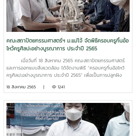
คณะสถาปัตยกรรมศาสตร์ฯ ม.แม่โจ้ จัดพิธีครอบครูกิ๋นอ้อ
ไหว้ครูศิลปะอย่างบูรณาการ ประจำปี 2565
เมื่อวันที่ 18 สิงหาคม 2565 คณะสถาปัตยกรรมศาสตร์
และการออกแบบสิ่งแวดล้อม ได้จัดงานพิธี “ครอบครูกิ๋นอ้อไหว้
ครูศิลปะอย่างบูรณาการ ประจำปี 2565" เพื่อเป็นการปลูกฝัง
คุณธรรมจริยธรรมด้านวิชาชีพ สร้างขวัญและกำลังใจในการ
18 สิงหาคม 2565 |
1241
ศึกษาเล่าเรียน ตลอดจนสร้างความสามัคคีในหมู่คณะ และแสดง
ความกตัญญูกตเวทีต่อคณาจารย์ผู้ประสิทธิประสาทวิชา โดยได้
รับเกียรติจาก รองศาสตราจารย์ ดร.เกรียงศักดิ์ ศรีเงินยวง รอง
อธิการบดีมหาวิทยาลัยแม่โจ้ มาเป็นประธานในพิธีเปิดและให้โอวาท
แก่นักศึกษา และมี อาจารย์ ดร.ทำเนียบ อุฬารกุล รองคณบดี
ฝ่ายวิชาการและบริการวิชาการ เป็นผู้กล่าวรายงานที่มาและ
วัตถุประสงค์ของการจัดโครงการ มีการทำพิธีบายศรีสู่